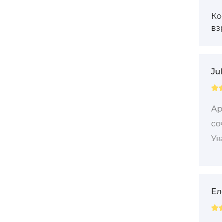
Ко
вз
Ju
Ар
со
Ув
Ел