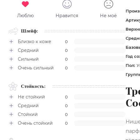
Произ
Люблю
Нравится
Не моё
Артик
Верхн
Шлейф:
Средн
Близко к коже
0
Базов
Средний
0
Год со
Сильный
0
Пол:
У
Очень сильный
0
Групп
Стойкость:
Тр
Не стойкий
0
Co
Средний
0
Стойкий
0
Нише
Очень стойкий
0
парфю