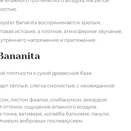
е влажного тропического воздуха, нагретой
костью.
coyster Bananita воспринимается зрелым,
товая история, а плотное, атмосферное звучание,
утреннего напряжения и притяжения.
Bananita
й плотности к сухой древесной базе.
арт тёплый, слегка смолистый, с неожиданной
сом, листом фиалки, олибанумом, аккордом
й оттенок, ощущение влажного воздуха.
 тонка, ветивере, копайба бальзаме, пачули,
тойчивым амбровым послевкусием.