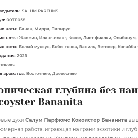
водитель:
SALUM PARFUMS
ул:
00711058
ие ноты:
Банан, Мирра, Папирус
ие ноты:
Жасмин, Иланг-иланг, Кокос, Лист фиалки, Олибанум,
ые ноты:
Белый мускус, Бобы тонка, Ваниль, Ветивер, Копайба 
здания:
2025
нисекс
ы ароматов:
Восточные, Древесные
опическая глубина без на
coyster Bananita
вые духи
Салум Парфюмс Кокоистер Бананита
выш
мерная работа, играющая на грани экзотики и глубин