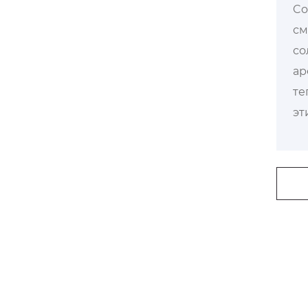
Co
см
со
ар
те
эт