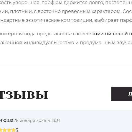
ость уверенная, парфюм держится долго, постепенно
ий, плотный, с восточно древесным характером. Coco
андартные экзотические композиции, выбирает парф
юмерная вода представлена в
коллекции нишевой
раженной индивидуальностью и продуманным звуча
тзывы
Д
анюша
28 января 2026 в 13:31
5