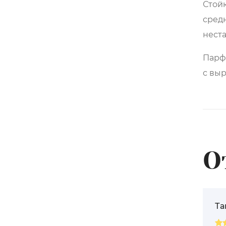
Стойк
средн
нест
Парф
с вы
О
Т