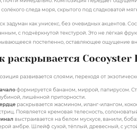
о, почти минерально. Композиция передаёт ощущени
 солёкого следа моря, скрытого под сладковатой мяг
к задуман как унисекс, без очевидных акцентов. Co
нным, с подчёркнутой текстурой. Это не лёгкая фрук
рывающееся постепенно, оставляющее ощущение вн
к раскрывается Cocoyster 
зиция развивается слоями, переходя от экзотическо
ачало
формируется бананом, миррой, папирусом. Ст
лубиной, лишённой приторности.
ердце
раскрывается жасмином, иланг-илангом, коко
стриц. Появляется кремовая телесность, солоноваты
инал
выстраивается на белом мускусе, ванили, бобах
ерой амбре. Шлейф сухой, тёплый, древесный, с ус