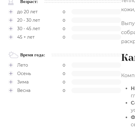
тёпл
Возраст:
кожи,
до 20 лет
0
20 - 30 лет
0
Выпус
30 - 45 лет
0
собра
45 + лет
0
раск
Ка
Время года:
Лето
0
Осень
0
Компо
Зима
0
Н
Весна
0
г
С
у
Ф
с